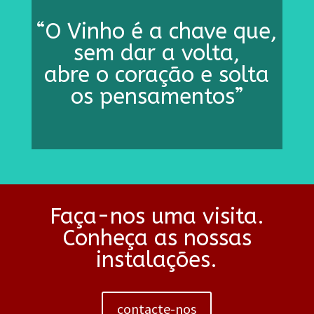
“O Vinho é a chave que,
sem dar a volta,
abre o coração e solta
os pensamentos”
Faça-nos uma visita.
Conheça as nossas
instalações.
contacte-nos