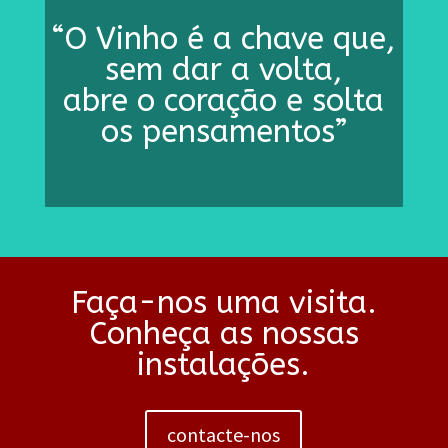
“O Vinho é a chave que,
sem dar a volta,
abre o coração e solta
os pensamentos”
Faça-nos uma visita.
Conheça as nossas
instalações.
contacte-nos